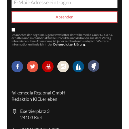
Ich möchte den regelmäßigen Newsletter der falkemedia GmbH & Co KG
erhalten und mich über aktuelle Produkte und Aktionen aus dem Verlag
informieren. Eine Abmeldung ist jederzeit kostenlos möglich. Weitere
Informationen finde ich in der
Datenschutzerklärung
.
falkemedia Regional GmbH
Redaktion KIELerleben
Exerzierplatz 3
24103 Kiel