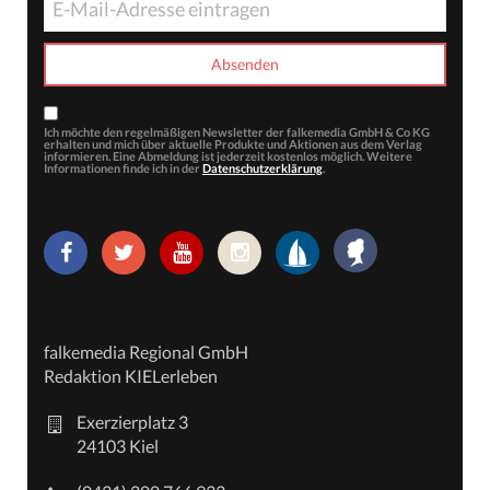
Ich möchte den regelmäßigen Newsletter der falkemedia GmbH & Co KG
erhalten und mich über aktuelle Produkte und Aktionen aus dem Verlag
informieren. Eine Abmeldung ist jederzeit kostenlos möglich. Weitere
Informationen finde ich in der
Datenschutzerklärung
.
falkemedia Regional GmbH
Redaktion KIELerleben
Exerzierplatz 3
24103 Kiel