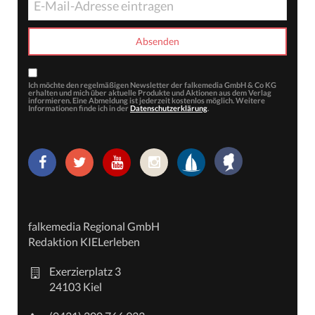
Ich möchte den regelmäßigen Newsletter der falkemedia GmbH & Co KG
erhalten und mich über aktuelle Produkte und Aktionen aus dem Verlag
informieren. Eine Abmeldung ist jederzeit kostenlos möglich. Weitere
Informationen finde ich in der
Datenschutzerklärung
.
falkemedia Regional GmbH
Redaktion KIELerleben
Exerzierplatz 3
24103 Kiel