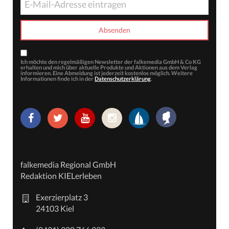
Ich möchte den regelmäßigen Newsletter der falkemedia GmbH & Co KG
erhalten und mich über aktuelle Produkte und Aktionen aus dem Verlag
informieren. Eine Abmeldung ist jederzeit kostenlos möglich. Weitere
Informationen finde ich in der
Datenschutzerklärung
.
falkemedia Regional GmbH
Redaktion KIELerleben
Exerzierplatz 3
24103 Kiel