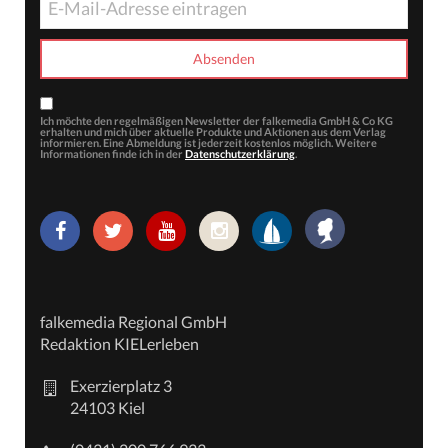
Ich möchte den regelmäßigen Newsletter der falkemedia GmbH & Co KG
erhalten und mich über aktuelle Produkte und Aktionen aus dem Verlag
informieren. Eine Abmeldung ist jederzeit kostenlos möglich. Weitere
Informationen finde ich in der
Datenschutzerklärung
.
falkemedia Regional GmbH
Redaktion KIELerleben
Exerzierplatz 3
24103 Kiel