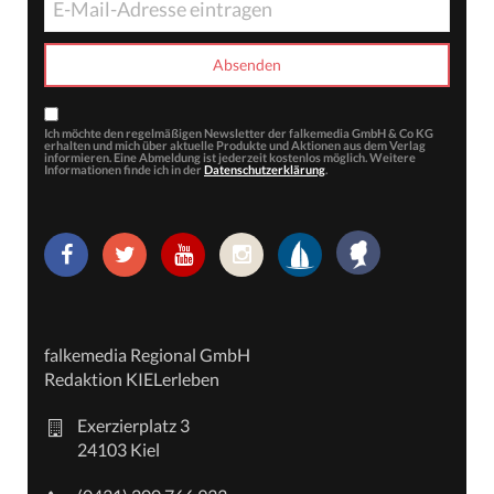
Ich möchte den regelmäßigen Newsletter der falkemedia GmbH & Co KG
erhalten und mich über aktuelle Produkte und Aktionen aus dem Verlag
informieren. Eine Abmeldung ist jederzeit kostenlos möglich. Weitere
Informationen finde ich in der
Datenschutzerklärung
.
falkemedia Regional GmbH
Redaktion KIELerleben
Exerzierplatz 3
24103 Kiel