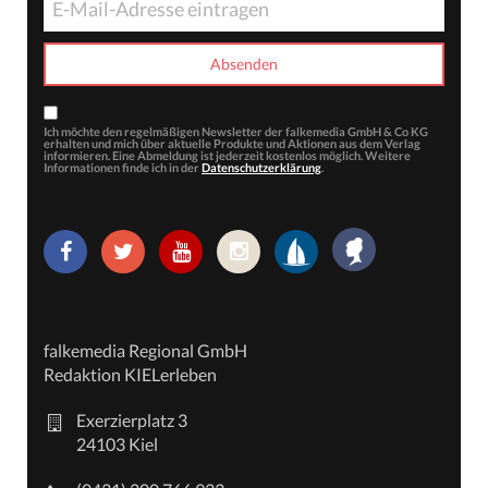
Ich möchte den regelmäßigen Newsletter der falkemedia GmbH & Co KG
erhalten und mich über aktuelle Produkte und Aktionen aus dem Verlag
informieren. Eine Abmeldung ist jederzeit kostenlos möglich. Weitere
Informationen finde ich in der
Datenschutzerklärung
.
falkemedia Regional GmbH
Redaktion KIELerleben
Exerzierplatz 3
24103 Kiel