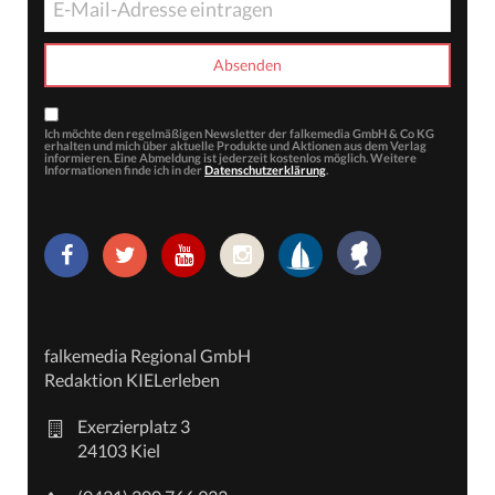
Ich möchte den regelmäßigen Newsletter der falkemedia GmbH & Co KG
erhalten und mich über aktuelle Produkte und Aktionen aus dem Verlag
informieren. Eine Abmeldung ist jederzeit kostenlos möglich. Weitere
Informationen finde ich in der
Datenschutzerklärung
.
falkemedia Regional GmbH
Redaktion KIELerleben
Exerzierplatz 3
24103 Kiel