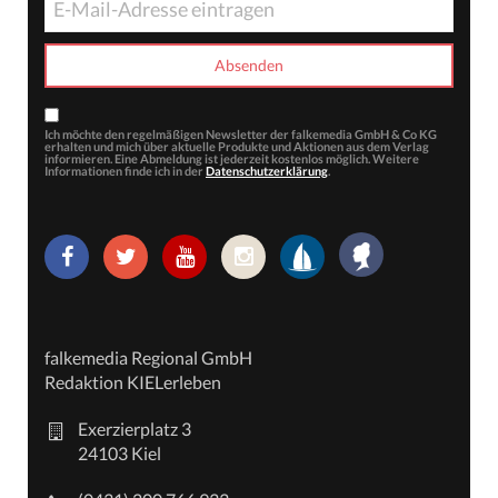
Ich möchte den regelmäßigen Newsletter der falkemedia GmbH & Co KG
erhalten und mich über aktuelle Produkte und Aktionen aus dem Verlag
informieren. Eine Abmeldung ist jederzeit kostenlos möglich. Weitere
Informationen finde ich in der
Datenschutzerklärung
.
falkemedia Regional GmbH
Redaktion KIELerleben
Exerzierplatz 3
24103 Kiel