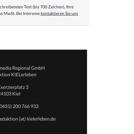
chreibenden Text (bis 700 Zeichen), Ihre
s MwSt. Bei Interesse
kontaktieren Sie uns
emedia Regional GmbH
ktion KIELerleben
xerzierplatz 3
24103 Kiel
(0431) 200 766 933
edaktion (at) kielerleben.de