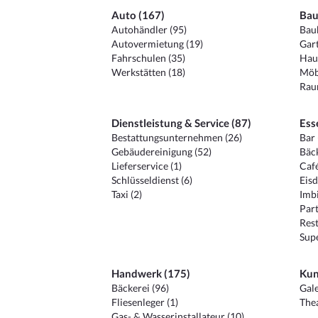
Auto (167)
Bau
Autohändler (95)
Baub
Autovermietung (19)
Gart
Fahrschulen (35)
Hau
Werkstätten (18)
Möb
Raum
Dienstleistung & Service (87)
Ess
Bestattungsunternehmen (26)
Bar 
Gebäudereinigung (52)
Bäck
Lieferservice (1)
Café
Schlüsseldienst (6)
Eisd
Taxi (2)
Imbi
Part
Rest
Sup
Handwerk (175)
Kun
Bäckerei (96)
Gale
Fliesenleger (1)
Thea
Gas- & Wasserinstallateur (10)