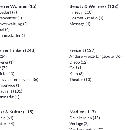
en & Wohnen (15)
Beauty & Wellness (132)
edarf (7)
Friseur (130)
encenter (1)
Kosmetikstudio (1)
sverwaltung (2)
Massage (1)
el (4)
ausstatter (1)
en & Trinken (243)
Freizeit (127)
(14)
Andere Freizeitangebote (76)
erei (1)
Disco (32)
 (72)
Golf (1)
iele (13)
Kino (8)
ss / Lieferservice (36)
Theater (10)
yservice (1)
aurant (105)
ermarkt (1)
st & Kultur (115)
Medien (117)
rie (61)
Druckereien (45)
ter (54)
Verlage (2)
Werbeagentur (70)