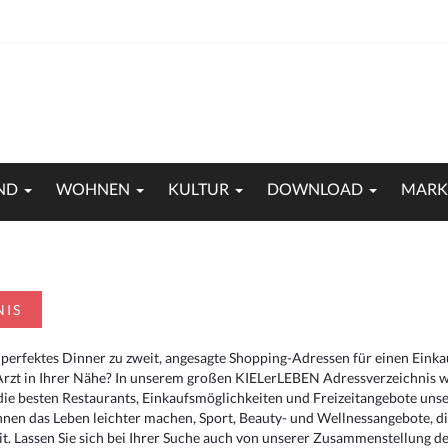
ND
WOHNEN
KULTUR
DOWNLOAD
MARK
NIS
 perfektes Dinner zu zweit, angesagte Shopping-Adressen für einen Eink
Arzt in Ihrer Nähe? In unserem großen KIELerLEBEN Adressverzeichnis we
r die besten Restaurants, Einkaufsmöglichkeiten und Freizeitangebote un
hnen das Leben leichter machen, Sport, Beauty- und Wellnessangebote, 
. Lassen Sie sich bei Ihrer Suche auch von unserer Zusammenstellung der