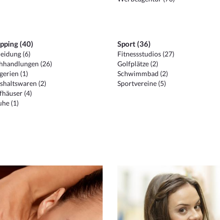
pping (40)
Sport (36)
eidung (6)
Fitnessstudios (27)
hhandlungen (26)
Golfplätze (2)
erien (1)
Schwimmbad (2)
shaltswaren (2)
Sportvereine (5)
häuser (4)
he (1)