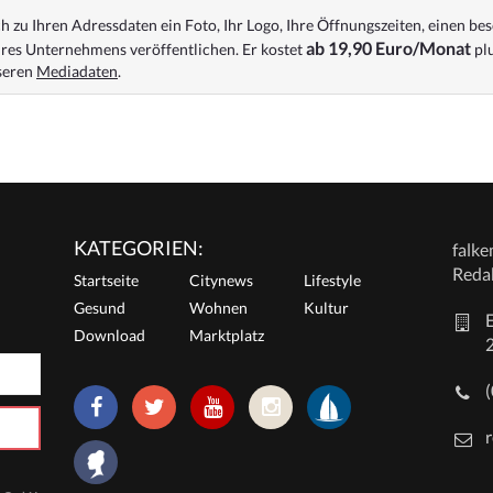
 zu Ihren Adressdaten ein Foto, Ihr Logo, Ihre Öffnungszeiten, einen bes
ab 19,90 Euro/Monat
res Unternehmens veröffentlichen. Er kostet
plu
nseren
Mediadaten
.
KATEGORIEN:
falk
Reda
Startseite
Citynews
Lifestyle
Gesund
Wohnen
Kultur
E
Download
Marktplatz
r