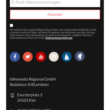
Ich möchte den regelmäßigen Newsletter der falkemedia GmbH & Co KG
erhalten und mich über aktuelle Produkte und Aktionen aus dem Verlag
informieren. Eine Abmeldung ist jederzeit kostenlos möglich. Weitere
Informationen finde ich in der
Datenschutzerklärung
.
falkemedia Regional GmbH
Redaktion KIELerleben
Exerzierplatz 3
24103 Kiel