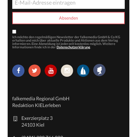
Ich möchte den regelmäßigen Newsletter der falkemedia GmbH & Co KG
erhalten und mich über aktuelle Produkte und Aktionen aus dem Verlag
informieren. Eine Abmeldung ist jederzeit kostenlos möglich. Weitere
Informationen finde ich in der
Datenschutzerklärung
.
falkemedia Regional GmbH
Redaktion KIELerleben
Exerzierplatz 3
24103 Kiel