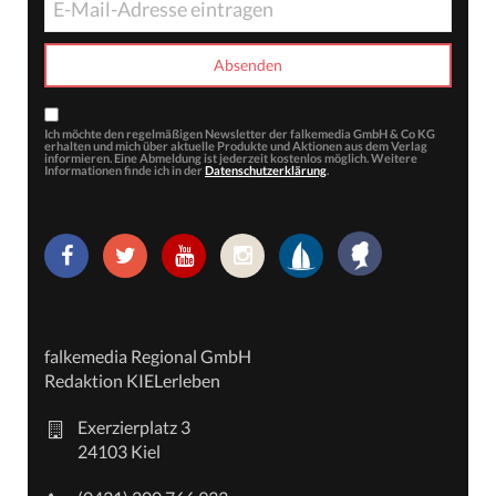
Ich möchte den regelmäßigen Newsletter der falkemedia GmbH & Co KG
erhalten und mich über aktuelle Produkte und Aktionen aus dem Verlag
informieren. Eine Abmeldung ist jederzeit kostenlos möglich. Weitere
Informationen finde ich in der
Datenschutzerklärung
.
falkemedia Regional GmbH
Redaktion KIELerleben
Exerzierplatz 3
24103 Kiel