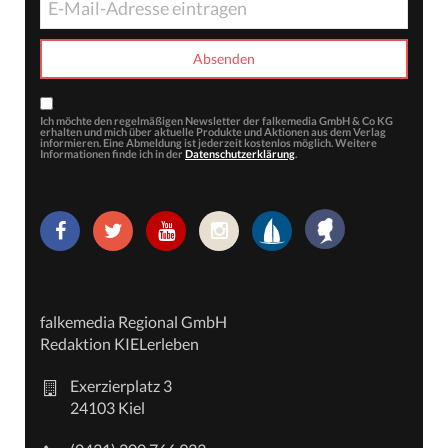
Ich möchte den regelmäßigen Newsletter der falkemedia GmbH & Co KG
erhalten und mich über aktuelle Produkte und Aktionen aus dem Verlag
informieren. Eine Abmeldung ist jederzeit kostenlos möglich. Weitere
Informationen finde ich in der
Datenschutzerklärung
.
falkemedia Regional GmbH
Redaktion KIELerleben
Exerzierplatz 3
24103 Kiel