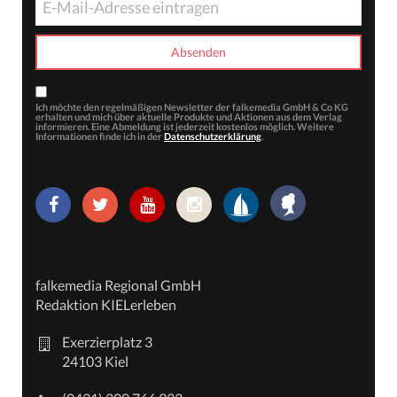
Ich möchte den regelmäßigen Newsletter der falkemedia GmbH & Co KG
erhalten und mich über aktuelle Produkte und Aktionen aus dem Verlag
informieren. Eine Abmeldung ist jederzeit kostenlos möglich. Weitere
Informationen finde ich in der
Datenschutzerklärung
.
falkemedia Regional GmbH
Redaktion KIELerleben
Exerzierplatz 3
24103 Kiel