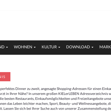
ND
WOHNEN
KULTUR
DOWNLOAD
MARK
NIS
 perfektes Dinner zu zweit, angesagte Shopping-Adressen für einen Eink
Arzt in Ihrer Nähe? In unserem großen KIELerLEBEN Adressverzeichnis we
r die besten Restaurants, Einkaufsmöglichkeiten und Freizeitangebote un
hnen das Leben leichter machen, Sport, Beauty- und Wellnessangebote, 
. Lassen Sie sich bei Ihrer Suche auch von unserer Zusammenstellung der