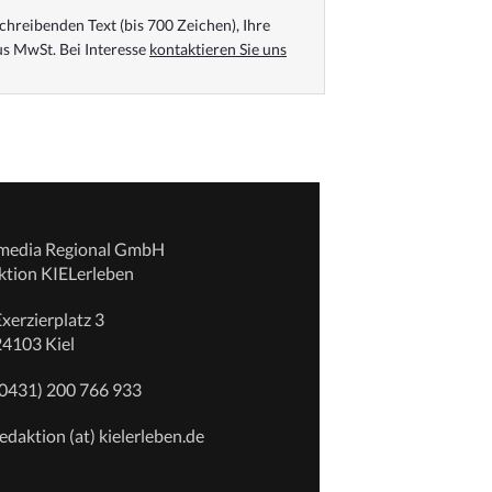
chreibenden Text (bis 700 Zeichen), Ihre
s MwSt. Bei Interesse
kontaktieren Sie uns
emedia Regional GmbH
ktion KIELerleben
xerzierplatz 3
24103 Kiel
(0431) 200 766 933
edaktion (at) kielerleben.de