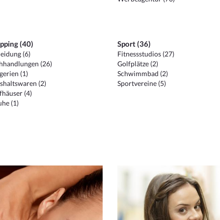
pping (40)
Sport (36)
eidung (6)
Fitnessstudios (27)
hhandlungen (26)
Golfplätze (2)
erien (1)
Schwimmbad (2)
shaltswaren (2)
Sportvereine (5)
häuser (4)
he (1)