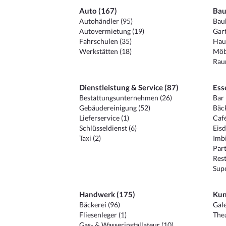
Auto (167)
Bau
Autohändler (95)
Baub
Autovermietung (19)
Gart
Fahrschulen (35)
Hau
Werkstätten (18)
Möb
Raum
Dienstleistung & Service (87)
Ess
Bestattungsunternehmen (26)
Bar 
Gebäudereinigung (52)
Bäck
Lieferservice (1)
Café
Schlüsseldienst (6)
Eisd
Taxi (2)
Imbi
Part
Rest
Sup
Handwerk (175)
Kun
Bäckerei (96)
Gale
Fliesenleger (1)
Thea
Gas- & Wasserinstallateur (10)