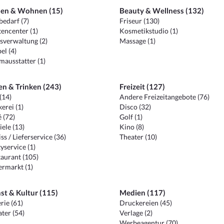
en & Wohnen (15)
Beauty & Wellness (132)
edarf (7)
Friseur (130)
encenter (1)
Kosmetikstudio (1)
sverwaltung (2)
Massage (1)
el (4)
ausstatter (1)
en & Trinken (243)
Freizeit (127)
(14)
Andere Freizeitangebote (76)
erei (1)
Disco (32)
 (72)
Golf (1)
iele (13)
Kino (8)
ss / Lieferservice (36)
Theater (10)
yservice (1)
aurant (105)
ermarkt (1)
st & Kultur (115)
Medien (117)
rie (61)
Druckereien (45)
ter (54)
Verlage (2)
Werbeagentur (70)