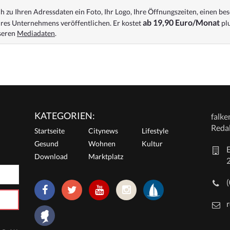
 zu Ihren Adressdaten ein Foto, Ihr Logo, Ihre Öffnungszeiten, einen bes
ab 19,90 Euro/Monat
res Unternehmens veröffentlichen. Er kostet
plu
nseren
Mediadaten
.
KATEGORIEN:
falk
Reda
Startseite
Citynews
Lifestyle
Gesund
Wohnen
Kultur
E
Download
Marktplatz
r