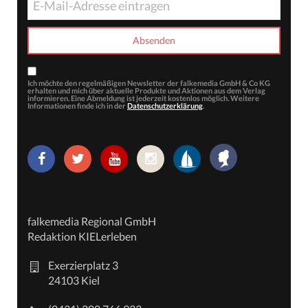
Ich möchte den regelmäßigen Newsletter der falkemedia GmbH & Co KG
erhalten und mich über aktuelle Produkte und Aktionen aus dem Verlag
informieren. Eine Abmeldung ist jederzeit kostenlos möglich. Weitere
Informationen finde ich in der
Datenschutzerklärung
.
falkemedia Regional GmbH
Redaktion KIELerleben
Exerzierplatz 3
24103 Kiel