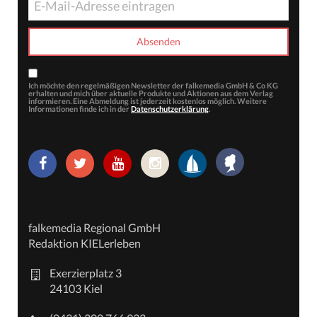
Ich möchte den regelmäßigen Newsletter der falkemedia GmbH & Co KG
erhalten und mich über aktuelle Produkte und Aktionen aus dem Verlag
informieren. Eine Abmeldung ist jederzeit kostenlos möglich. Weitere
Informationen finde ich in der
Datenschutzerklärung
.
falkemedia Regional GmbH
Redaktion KIELerleben
Exerzierplatz 3
24103 Kiel