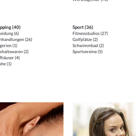
pping (40)
Sport (36)
eidung (6)
Fitnessstudios (27)
hhandlungen (26)
Golfplätze (2)
erien (1)
Schwimmbad (2)
shaltswaren (2)
Sportvereine (5)
häuser (4)
he (1)