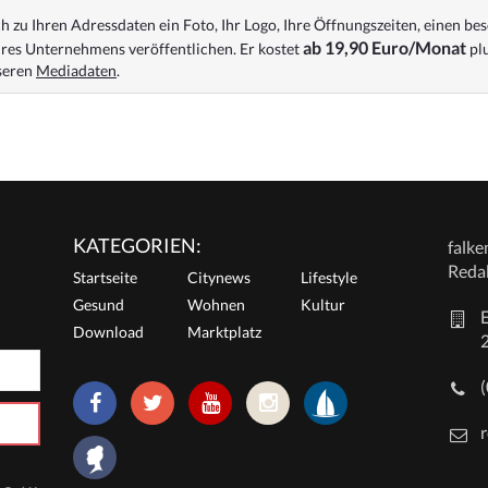
 zu Ihren Adressdaten ein Foto, Ihr Logo, Ihre Öffnungszeiten, einen bes
ab 19,90 Euro/Monat
res Unternehmens veröffentlichen. Er kostet
plu
nseren
Mediadaten
.
KATEGORIEN:
falk
Reda
Startseite
Citynews
Lifestyle
Gesund
Wohnen
Kultur
E
Download
Marktplatz
r