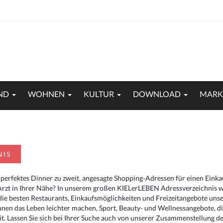
ND
WOHNEN
KULTUR
DOWNLOAD
MARK
NIS
 perfektes Dinner zu zweit, angesagte Shopping-Adressen für einen Eink
Arzt in Ihrer Nähe? In unserem großen KIELerLEBEN Adressverzeichnis we
r die besten Restaurants, Einkaufsmöglichkeiten und Freizeitangebote un
hnen das Leben leichter machen, Sport, Beauty- und Wellnessangebote, 
. Lassen Sie sich bei Ihrer Suche auch von unserer Zusammenstellung der