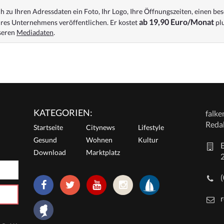
 zu Ihren Adressdaten ein Foto, Ihr Logo, Ihre Öffnungszeiten, einen bes
ab 19,90 Euro/Monat
res Unternehmens veröffentlichen. Er kostet
plu
nseren
Mediadaten
.
KATEGORIEN:
falk
Reda
Startseite
Citynews
Lifestyle
Gesund
Wohnen
Kultur
E
Download
Marktplatz
r