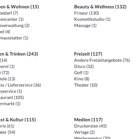
en & Wohnen (15)
Beauty & Wellness (132)
edarf (7)
Friseur (130)
encenter (1)
Kosmetikstudio (1)
sverwaltung (2)
Massage (1)
el (4)
ausstatter (1)
en & Trinken (243)
Freizeit (127)
(14)
Andere Freizeitangebote (76)
erei (1)
Disco (32)
 (72)
Golf (1)
iele (13)
Kino (8)
ss / Lieferservice (36)
Theater (10)
yservice (1)
aurant (105)
ermarkt (1)
st & Kultur (115)
Medien (117)
rie (61)
Druckereien (45)
ter (54)
Verlage (2)
Werbeagentur (70)