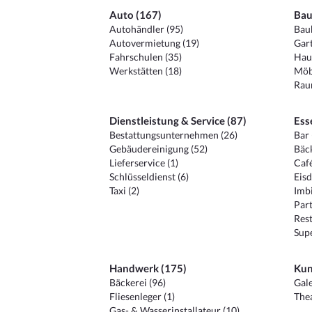
Auto (167)
Bau
Autohändler (95)
Baub
Autovermietung (19)
Gart
Fahrschulen (35)
Hau
Werkstätten (18)
Möb
Raum
Dienstleistung & Service (87)
Ess
Bestattungsunternehmen (26)
Bar 
Gebäudereinigung (52)
Bäck
Lieferservice (1)
Café
Schlüsseldienst (6)
Eisd
Taxi (2)
Imbi
Part
Rest
Sup
Handwerk (175)
Kun
Bäckerei (96)
Gale
Fliesenleger (1)
Thea
Gas- & Wasserinstallateur (10)