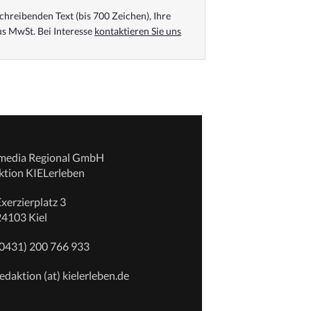
chreibenden Text (bis 700 Zeichen), Ihre
s MwSt. Bei Interesse
kontaktieren Sie uns
emedia Regional GmbH
ktion KIELerleben
xerzierplatz 3
24103 Kiel
(0431) 200 766 933
edaktion (at) kielerleben.de