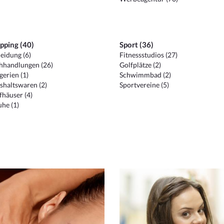
pping (40)
Sport (36)
eidung (6)
Fitnessstudios (27)
hhandlungen (26)
Golfplätze (2)
erien (1)
Schwimmbad (2)
shaltswaren (2)
Sportvereine (5)
häuser (4)
he (1)