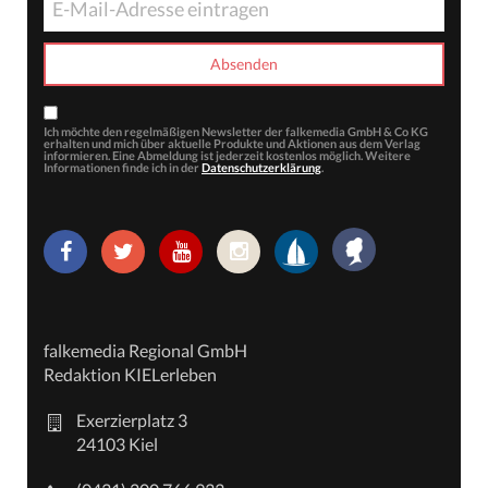
Ich möchte den regelmäßigen Newsletter der falkemedia GmbH & Co KG
erhalten und mich über aktuelle Produkte und Aktionen aus dem Verlag
informieren. Eine Abmeldung ist jederzeit kostenlos möglich. Weitere
Informationen finde ich in der
Datenschutzerklärung
.
falkemedia Regional GmbH
Redaktion KIELerleben
Exerzierplatz 3
24103 Kiel