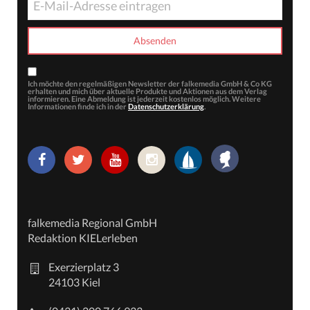
Ich möchte den regelmäßigen Newsletter der falkemedia GmbH & Co KG
erhalten und mich über aktuelle Produkte und Aktionen aus dem Verlag
informieren. Eine Abmeldung ist jederzeit kostenlos möglich. Weitere
Informationen finde ich in der
Datenschutzerklärung
.
falkemedia Regional GmbH
Redaktion KIELerleben
Exerzierplatz 3
24103 Kiel