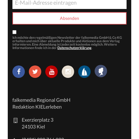
Ich möchte den regelmäßigen Newsletter der falkemedia GmbH & Co KG
erhalten und mich über aktuelle Produkte und Aktionen aus dem Verlag
informieren. Eine Abmeldung ist jederzeit kostenlos möglich. Weitere
Informationen finde ich in der
Datenschutzerklärung
.
falkemedia Regional GmbH
Redaktion KIELerleben
Exerzierplatz 3
24103 Kiel