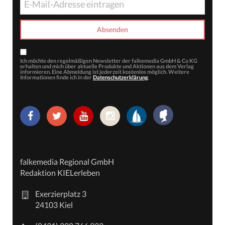
Ich möchte den regelmäßigen Newsletter der falkemedia GmbH & Co KG
erhalten und mich über aktuelle Produkte und Aktionen aus dem Verlag
informieren. Eine Abmeldung ist jederzeit kostenlos möglich. Weitere
Informationen finde ich in der
Datenschutzerklärung
.
falkemedia Regional GmbH
Redaktion KIELerleben
Exerzierplatz 3
24103 Kiel