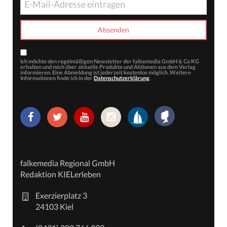
Ich möchte den regelmäßigen Newsletter der falkemedia GmbH & Co KG
erhalten und mich über aktuelle Produkte und Aktionen aus dem Verlag
informieren. Eine Abmeldung ist jederzeit kostenlos möglich. Weitere
Informationen finde ich in der
Datenschutzerklärung
.
falkemedia Regional GmbH
Redaktion KIELerleben
Exerzierplatz 3
24103 Kiel