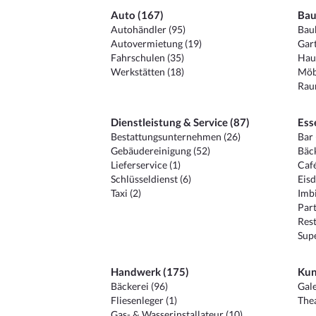
Auto (167)
Bau
Autohändler (95)
Baub
Autovermietung (19)
Gart
Fahrschulen (35)
Hau
Werkstätten (18)
Möb
Raum
Dienstleistung & Service (87)
Ess
Bestattungsunternehmen (26)
Bar 
Gebäudereinigung (52)
Bäck
Lieferservice (1)
Café
Schlüsseldienst (6)
Eisd
Taxi (2)
Imbi
Part
Rest
Sup
Handwerk (175)
Kun
Bäckerei (96)
Gale
Fliesenleger (1)
Thea
Gas- & Wasserinstallateur (10)