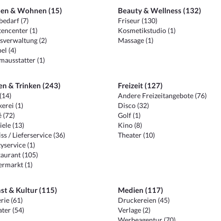
en & Wohnen (15)
Beauty & Wellness (132)
edarf (7)
Friseur (130)
encenter (1)
Kosmetikstudio (1)
sverwaltung (2)
Massage (1)
el (4)
ausstatter (1)
en & Trinken (243)
Freizeit (127)
(14)
Andere Freizeitangebote (76)
erei (1)
Disco (32)
 (72)
Golf (1)
iele (13)
Kino (8)
ss / Lieferservice (36)
Theater (10)
yservice (1)
aurant (105)
ermarkt (1)
st & Kultur (115)
Medien (117)
rie (61)
Druckereien (45)
ter (54)
Verlage (2)
Werbeagentur (70)