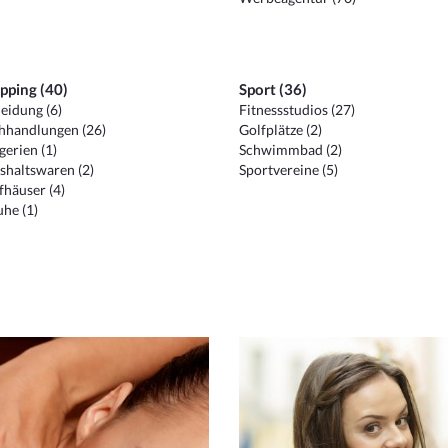
pping (40)
Sport (36)
eidung (6)
Fitnessstudios (27)
hhandlungen (26)
Golfplätze (2)
erien (1)
Schwimmbad (2)
shaltswaren (2)
Sportvereine (5)
häuser (4)
he (1)