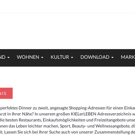
ND
WOHNEN
KULTUR
DOWNLOAD
MARK
NIS
 perfektes Dinner zu zweit, angesagte Shopping-Adressen für einen Eink
Arzt in Ihrer Nähe? In unserem großen KIELerLEBEN Adressverzeichnis we
r die besten Restaurants, Einkaufsmöglichkeiten und Freizeitangebote un
hnen das Leben leichter machen, Sport, Beauty- und Wellnessangebote, 
. Lassen Sie sich bei Ihrer Suche auch von unserer Zusammenstellung der