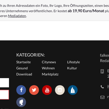
 zu Ihren Adressdaten ein Foto, Ihr Logo, Ihre Öffnungszeiten, einen bes
ab 19,90 Euro/Monat
res Unternehmens veröffentlichen. Er kostet
plu
nseren
Mediadaten
.
KATEGORIEN:
falk
Reda
Startseite
Citynews
Lifestyle
Gesund
Wohnen
Kultur
E
Download
Marktplatz
r