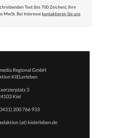
chreibenden Text (bis 700 Zeichen), Ihre
s MwSt. Bei Interesse
kontaktieren Sie uns
emedia Regional GmbH
ktion KIELerleben
xerzierplatz 3
24103 Kiel
(0431) 200 766 933
edaktion (at) kielerleben.de