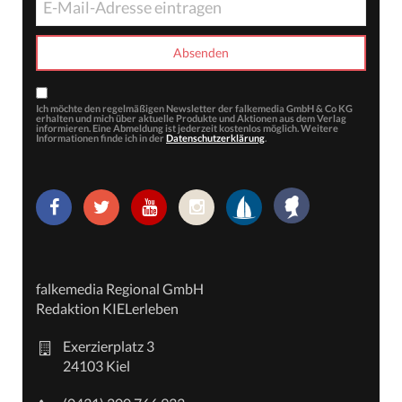
Ich möchte den regelmäßigen Newsletter der falkemedia GmbH & Co KG
erhalten und mich über aktuelle Produkte und Aktionen aus dem Verlag
informieren. Eine Abmeldung ist jederzeit kostenlos möglich. Weitere
Informationen finde ich in der
Datenschutzerklärung
.
falkemedia Regional GmbH
Redaktion KIELerleben
Exerzierplatz 3
24103 Kiel