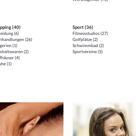
pping (40)
Sport (36)
eidung (6)
Fitnessstudios (27)
hhandlungen (26)
Golfplätze (2)
erien (1)
Schwimmbad (2)
shaltswaren (2)
Sportvereine (5)
häuser (4)
he (1)