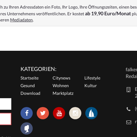
 zu Ihren Adressdaten ein Foto, Ihr Logo, Ihre Öffnungszeiten, einen bes
ab 19,90 Euro/Monat
res Unternehmens veröffentlichen. Er kostet
plu
nseren
Mediadaten
.
KATEGORIEN:
falk
Reda
Startseite
Citynews
Lifestyle
Gesund
Wohnen
Kultur
E
Download
Marktplatz
r