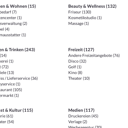
en & Wohnen (15)
Beauty & Wellness (132)
edarf (7)
Friseur (130)
encenter (1)
Kosmetikstudio (1)
sverwaltung (2)
Massage (1)
el (4)
ausstatter (1)
en & Trinken (243)
Freizeit (127)
(14)
Andere Freizeitangebote (76)
erei (1)
Disco (32)
 (72)
Golf (1)
iele (13)
Kino (8)
ss / Lieferservice (36)
Theater (10)
yservice (1)
aurant (105)
ermarkt (1)
st & Kultur (115)
Medien (117)
rie (61)
Druckereien (45)
ter (54)
Verlage (2)
Werbeagentur (70)