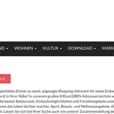
ND
WOHNEN
KULTUR
DOWNLOAD
MARK
NIS
 perfektes Dinner zu zweit, angesagte Shopping-Adressen für einen Eink
Arzt in Ihrer Nähe? In unserem großen KIELerLEBEN Adressverzeichnis we
r die besten Restaurants, Einkaufsmöglichkeiten und Freizeitangebote un
hnen das Leben leichter machen, Sport, Beauty- und Wellnessangebote, 
. Lassen Sie sich bei Ihrer Suche auch von unserer Zusammenstellung der