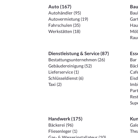
Auto (167)
Bau
Autohändler (95)
Baub
Autovermietung (19)
Gart
Fahrschulen (35)
Hau
Werkstätten (18)
Möb
Raum
Dienstleistung & Service (87)
Ess
Bestattungsunternehmen (26)
Bar 
Gebäudereinigung (52)
Bäck
Lieferservice (1)
Café
Schlüsseldienst (6)
Eisd
Taxi (2)
Imbi
Part
Rest
Sup
Handwerk (175)
Kun
Bäckerei (96)
Gale
Fliesenleger (1)
Thea
Gas- & Wasserinstallateur (10)