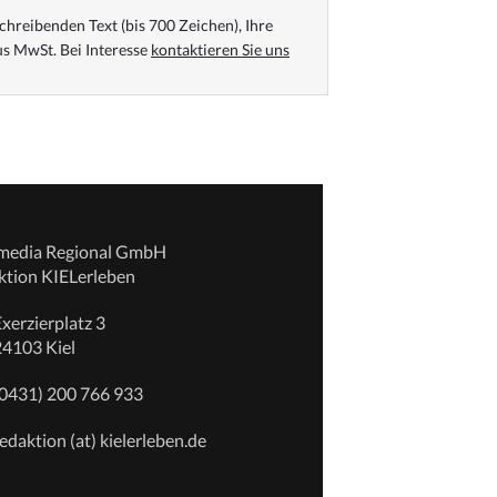
chreibenden Text (bis 700 Zeichen), Ihre
s MwSt. Bei Interesse
kontaktieren Sie uns
emedia Regional GmbH
ktion KIELerleben
xerzierplatz 3
24103 Kiel
(0431) 200 766 933
edaktion (at) kielerleben.de