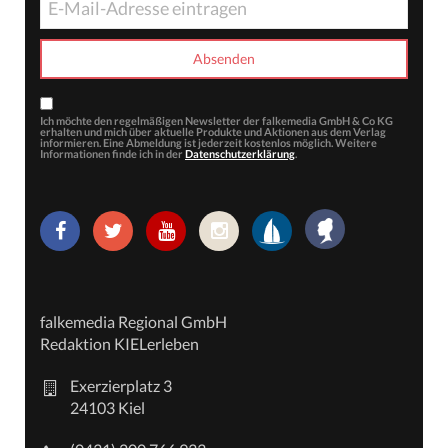
Ich möchte den regelmäßigen Newsletter der falkemedia GmbH & Co KG
erhalten und mich über aktuelle Produkte und Aktionen aus dem Verlag
informieren. Eine Abmeldung ist jederzeit kostenlos möglich. Weitere
Informationen finde ich in der
Datenschutzerklärung
.
falkemedia Regional GmbH
Redaktion KIELerleben
Exerzierplatz 3
24103 Kiel