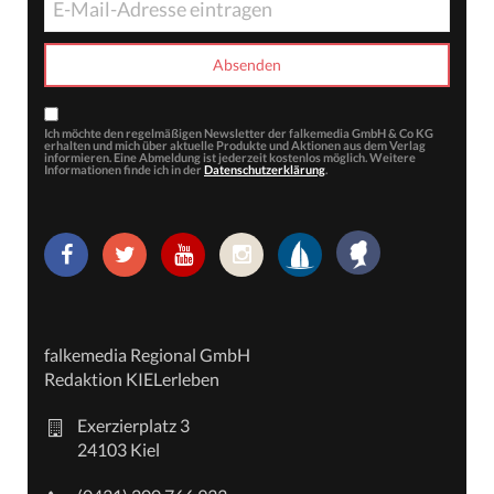
Ich möchte den regelmäßigen Newsletter der falkemedia GmbH & Co KG
erhalten und mich über aktuelle Produkte und Aktionen aus dem Verlag
informieren. Eine Abmeldung ist jederzeit kostenlos möglich. Weitere
Informationen finde ich in der
Datenschutzerklärung
.
falkemedia Regional GmbH
Redaktion KIELerleben
Exerzierplatz 3
24103 Kiel