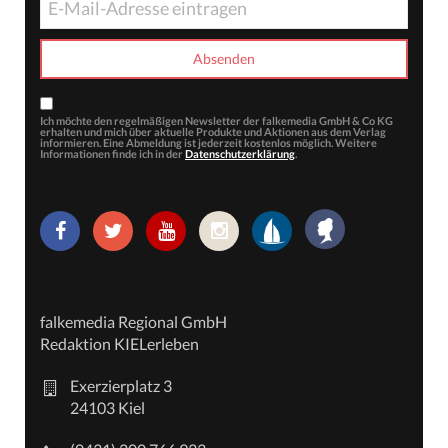
Ich möchte den regelmäßigen Newsletter der falkemedia GmbH & Co KG
erhalten und mich über aktuelle Produkte und Aktionen aus dem Verlag
informieren. Eine Abmeldung ist jederzeit kostenlos möglich. Weitere
Informationen finde ich in der
Datenschutzerklärung
.
falkemedia Regional GmbH
Redaktion KIELerleben
Exerzierplatz 3
24103 Kiel