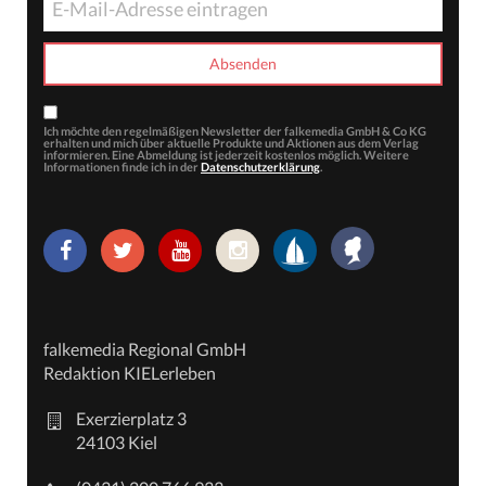
Ich möchte den regelmäßigen Newsletter der falkemedia GmbH & Co KG
erhalten und mich über aktuelle Produkte und Aktionen aus dem Verlag
informieren. Eine Abmeldung ist jederzeit kostenlos möglich. Weitere
Informationen finde ich in der
Datenschutzerklärung
.
falkemedia Regional GmbH
Redaktion KIELerleben
Exerzierplatz 3
24103 Kiel