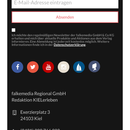
Ich möchte den regelmäßigen Newsletter der falkemedia GmbH & Co KG
erhalten und mich über aktuelle Produkte und Aktionen aus dem Verlag
informieren. Eine Abmeldung ist jederzeit kostenlos möglich. Weitere
Informationen finde ich in der
Datenschutzerklärung
.
falkemedia Regional GmbH
Redaktion KIELerleben
Exerzierplatz 3
24103 Kiel