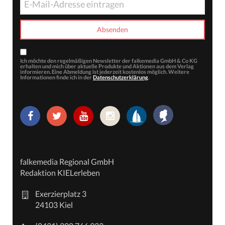
Ich möchte den regelmäßigen Newsletter der falkemedia GmbH & Co KG
erhalten und mich über aktuelle Produkte und Aktionen aus dem Verlag
informieren. Eine Abmeldung ist jederzeit kostenlos möglich. Weitere
Informationen finde ich in der
Datenschutzerklärung
.
falkemedia Regional GmbH
Redaktion KIELerleben
Exerzierplatz 3
24103 Kiel