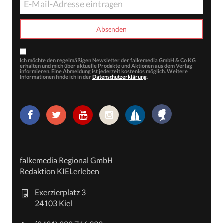
Ich möchte den regelmäßigen Newsletter der falkemedia GmbH & Co KG
erhalten und mich über aktuelle Produkte und Aktionen aus dem Verlag
informieren. Eine Abmeldung ist jederzeit kostenlos möglich. Weitere
Informationen finde ich in der
Datenschutzerklärung
.
falkemedia Regional GmbH
Redaktion KIELerleben
Exerzierplatz 3
24103 Kiel