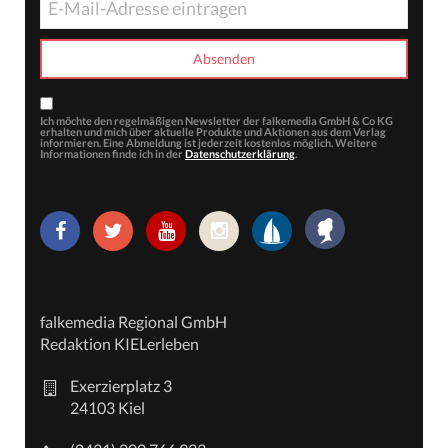
Ich möchte den regelmäßigen Newsletter der falkemedia GmbH & Co KG
erhalten und mich über aktuelle Produkte und Aktionen aus dem Verlag
informieren. Eine Abmeldung ist jederzeit kostenlos möglich. Weitere
Informationen finde ich in der
Datenschutzerklärung
.
falkemedia Regional GmbH
Redaktion KIELerleben
Exerzierplatz 3
24103 Kiel