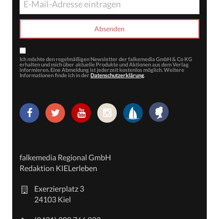
Ich möchte den regelmäßigen Newsletter der falkemedia GmbH & Co KG
erhalten und mich über aktuelle Produkte und Aktionen aus dem Verlag
informieren. Eine Abmeldung ist jederzeit kostenlos möglich. Weitere
Informationen finde ich in der
Datenschutzerklärung
.
falkemedia Regional GmbH
Redaktion KIELerleben
Exerzierplatz 3
24103 Kiel