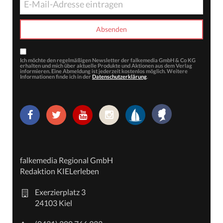
Ich möchte den regelmäßigen Newsletter der falkemedia GmbH & Co KG
erhalten und mich über aktuelle Produkte und Aktionen aus dem Verlag
informieren. Eine Abmeldung ist jederzeit kostenlos möglich. Weitere
Informationen finde ich in der
Datenschutzerklärung
.
falkemedia Regional GmbH
Redaktion KIELerleben
Exerzierplatz 3
24103 Kiel