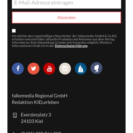
Ich möchte den regelmäßigen Newsletter der falkemedia GmbH & Co KG
erhalten und mich über aktuelle Produkte und Aktionen aus dem Verlag
informieren. Eine Abmeldung ist jederzeit kostenlos möglich. Weitere
Informationen finde ich in der
Datenschutzerklärung
.
falkemedia Regional GmbH
Redaktion KIELerleben
Exerzierplatz 3
24103 Kiel