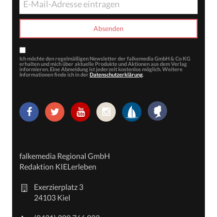
Ich möchte den regelmäßigen Newsletter der falkemedia GmbH & Co KG
erhalten und mich über aktuelle Produkte und Aktionen aus dem Verlag
informieren. Eine Abmeldung ist jederzeit kostenlos möglich. Weitere
Informationen finde ich in der
Datenschutzerklärung
.
falkemedia Regional GmbH
Redaktion KIELerleben
Exerzierplatz 3
24103 Kiel