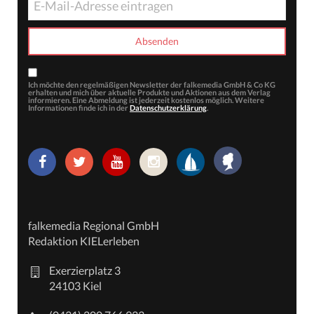
Ich möchte den regelmäßigen Newsletter der falkemedia GmbH & Co KG
erhalten und mich über aktuelle Produkte und Aktionen aus dem Verlag
informieren. Eine Abmeldung ist jederzeit kostenlos möglich. Weitere
Informationen finde ich in der
Datenschutzerklärung
.
falkemedia Regional GmbH
Redaktion KIELerleben
Exerzierplatz 3
24103 Kiel