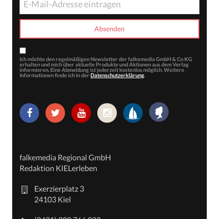
Ich möchte den regelmäßigen Newsletter der falkemedia GmbH & Co KG
erhalten und mich über aktuelle Produkte und Aktionen aus dem Verlag
informieren. Eine Abmeldung ist jederzeit kostenlos möglich. Weitere
Informationen finde ich in der
Datenschutzerklärung
.
falkemedia Regional GmbH
Redaktion KIELerleben
Exerzierplatz 3
24103 Kiel