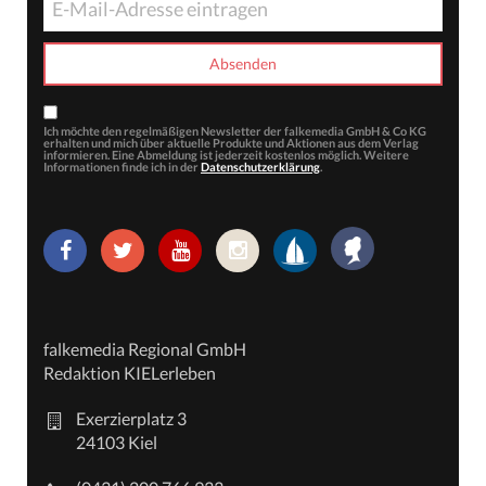
Ich möchte den regelmäßigen Newsletter der falkemedia GmbH & Co KG
erhalten und mich über aktuelle Produkte und Aktionen aus dem Verlag
informieren. Eine Abmeldung ist jederzeit kostenlos möglich. Weitere
Informationen finde ich in der
Datenschutzerklärung
.
falkemedia Regional GmbH
Redaktion KIELerleben
Exerzierplatz 3
24103 Kiel