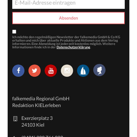
Ich möchte den regelmäßigen Newsletter der falkemedia GmbH & Co KG
erhalten und mich über aktuelle Produkte und Aktionen aus dem Verlag
informieren. Eine Abmeldung ist jederzeit kostenlos möglich. Weitere
Informationen finde ich in der
Datenschutzerklärung
.
falkemedia Regional GmbH
Redaktion KIELerleben
Exerzierplatz 3
24103 Kiel