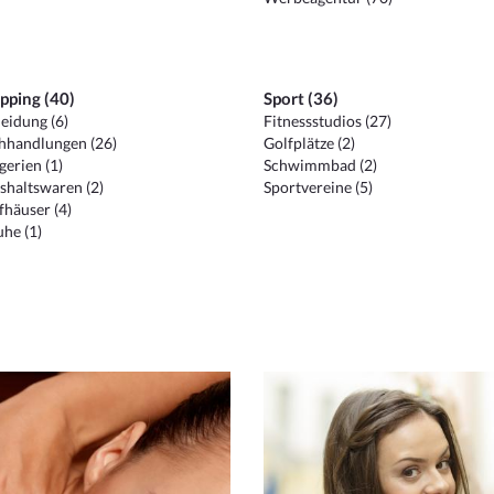
pping (40)
Sport (36)
eidung (6)
Fitnessstudios (27)
hhandlungen (26)
Golfplätze (2)
erien (1)
Schwimmbad (2)
shaltswaren (2)
Sportvereine (5)
häuser (4)
he (1)