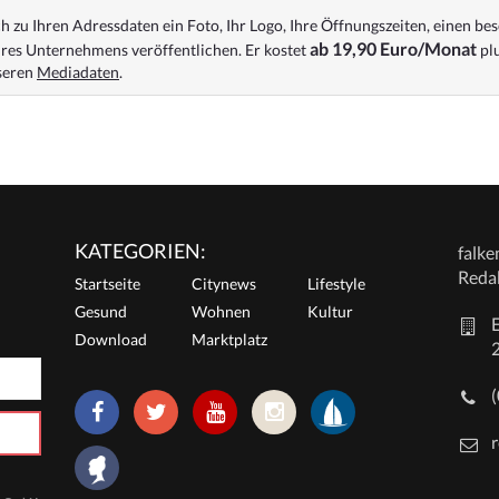
 zu Ihren Adressdaten ein Foto, Ihr Logo, Ihre Öffnungszeiten, einen bes
ab 19,90 Euro/Monat
res Unternehmens veröffentlichen. Er kostet
plu
nseren
Mediadaten
.
KATEGORIEN:
falk
Reda
Startseite
Citynews
Lifestyle
Gesund
Wohnen
Kultur
E
Download
Marktplatz
r