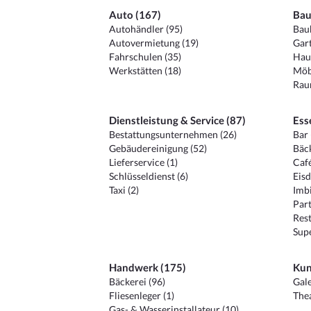
Auto (167)
Bau
Autohändler (95)
Baub
Autovermietung (19)
Gart
Fahrschulen (35)
Hau
Werkstätten (18)
Möb
Raum
Dienstleistung & Service (87)
Ess
Bestattungsunternehmen (26)
Bar 
Gebäudereinigung (52)
Bäck
Lieferservice (1)
Café
Schlüsseldienst (6)
Eisd
Taxi (2)
Imbi
Part
Rest
Sup
Handwerk (175)
Kun
Bäckerei (96)
Gale
Fliesenleger (1)
Thea
Gas- & Wasserinstallateur (10)