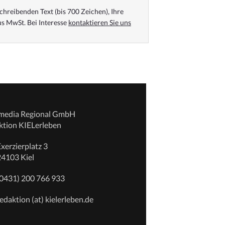
chreibenden Text (bis 700 Zeichen), Ihre
s MwSt. Bei Interesse
kontaktieren Sie uns
emedia Regional GmbH
ktion KIELerleben
xerzierplatz 3
24103 Kiel
(0431) 200 766 933
edaktion (at) kielerleben.de