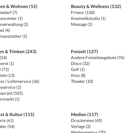
en & Wohnen (15)
Beauty & Wellness (132)
edarf (7)
Friseur (130)
encenter (1)
Kosmetikstudio (1)
sverwaltung (2)
Massage (1)
el (4)
ausstatter (1)
en & Trinken (243)
Freizeit (127)
(14)
Andere Freizeitangebote (76)
erei (1)
Disco (32)
 (72)
Golf (1)
iele (13)
Kino (8)
ss / Lieferservice (36)
Theater (10)
yservice (1)
aurant (105)
ermarkt (1)
st & Kultur (115)
Medien (117)
rie (61)
Druckereien (45)
ter (54)
Verlage (2)
Werbeagentur (70)