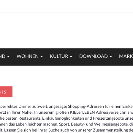
ND
WOHNEN
KULTUR
DOWNLOAD
MARK
NIS
 perfektes Dinner zu zweit, angesagte Shopping-Adressen für einen Eink
Arzt in Ihrer Nähe? In unserem großen KIELerLEBEN Adressverzeichnis we
r die besten Restaurants, Einkaufsmöglichkeiten und Freizeitangebote un
hnen das Leben leichter machen, Sport, Beauty- und Wellnessangebote, 
. Lassen Sie sich bei Ihrer Suche auch von unserer Zusammenstellung der