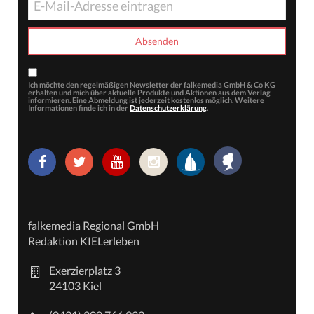
Ich möchte den regelmäßigen Newsletter der falkemedia GmbH & Co KG
erhalten und mich über aktuelle Produkte und Aktionen aus dem Verlag
informieren. Eine Abmeldung ist jederzeit kostenlos möglich. Weitere
Informationen finde ich in der
Datenschutzerklärung
.
falkemedia Regional GmbH
Redaktion KIELerleben
Exerzierplatz 3
24103 Kiel