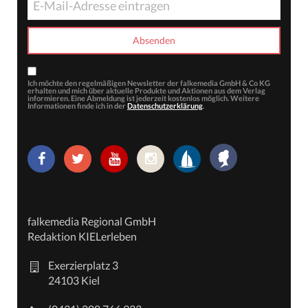
Ich möchte den regelmäßigen Newsletter der falkemedia GmbH & Co KG
erhalten und mich über aktuelle Produkte und Aktionen aus dem Verlag
informieren. Eine Abmeldung ist jederzeit kostenlos möglich. Weitere
Informationen finde ich in der
Datenschutzerklärung
.
falkemedia Regional GmbH
Redaktion KIELerleben
Exerzierplatz 3
24103 Kiel