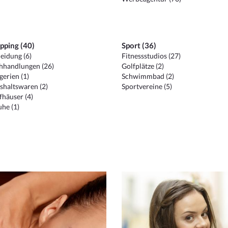
pping (40)
Sport (36)
eidung (6)
Fitnessstudios (27)
hhandlungen (26)
Golfplätze (2)
erien (1)
Schwimmbad (2)
shaltswaren (2)
Sportvereine (5)
häuser (4)
he (1)