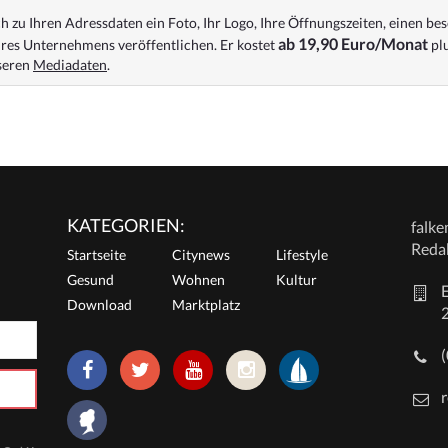
 zu Ihren Adressdaten ein Foto, Ihr Logo, Ihre Öffnungszeiten, einen bes
ab 19,90 Euro/Monat
res Unternehmens veröffentlichen. Er kostet
plu
nseren
Mediadaten
.
KATEGORIEN:
falk
Reda
Startseite
Citynews
Lifestyle
Gesund
Wohnen
Kultur
E
Download
Marktplatz
r