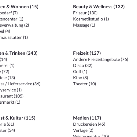
en & Wohnen (15)
Beauty & Wellness (132)
edarf (7)
Friseur (130)
encenter (1)
Kosmetikstudio (1)
sverwaltung (2)
Massage (1)
el (4)
ausstatter (1)
en & Trinken (243)
Freizeit (127)
(14)
Andere Freizeitangebote (76)
erei (1)
Disco (32)
 (72)
Golf (1)
iele (13)
Kino (8)
ss / Lieferservice (36)
Theater (10)
yservice (1)
aurant (105)
ermarkt (1)
st & Kultur (115)
Medien (117)
rie (61)
Druckereien (45)
ter (54)
Verlage (2)
Werbeagentur (70)