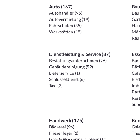
Auto (167)
Bau
Autohändler (95)
Baub
Autovermietung (19)
Gart
Fahrschulen (35)
Hau
Werkstätten (18)
Möb
Raum
Dienstleistung & Service (87)
Ess
Bestattungsunternehmen (26)
Bar 
Gebäudereinigung (52)
Bäck
Lieferservice (1)
Café
Schlüsseldienst (6)
Eisd
Taxi (2)
Imbi
Part
Rest
Sup
Handwerk (175)
Kun
Bäckerei (96)
Gale
Fliesenleger (1)
Thea
Gas- & Wasserinstallateur (10)