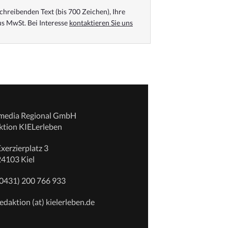
chreibenden Text (bis 700 Zeichen), Ihre
s MwSt. Bei Interesse
kontaktieren Sie uns
emedia Regional GmbH
ktion KIELerleben
xerzierplatz 3
24103 Kiel
(0431) 200 766 933
edaktion (at) kielerleben.de