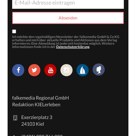
Ich möchte den regelmäßigen Newsletter der falkemedia GmbH & Co KG
erhalten und mich über aktuelle Produkte und Aktionen aus dem Verlag
informieren. Eine Abmeldung ist jederzeit kostenlos möglich. Weitere
Informationen finde ich in der
Datenschutzerklärung
.
falkemedia Regional GmbH
Redaktion KIELerleben
Exerzierplatz 3
24103 Kiel