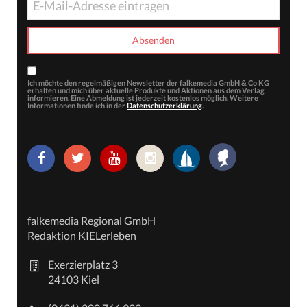
Ich möchte den regelmäßigen Newsletter der falkemedia GmbH & Co KG
erhalten und mich über aktuelle Produkte und Aktionen aus dem Verlag
informieren. Eine Abmeldung ist jederzeit kostenlos möglich. Weitere
Informationen finde ich in der
Datenschutzerklärung
.
falkemedia Regional GmbH
Redaktion KIELerleben
Exerzierplatz 3
24103 Kiel